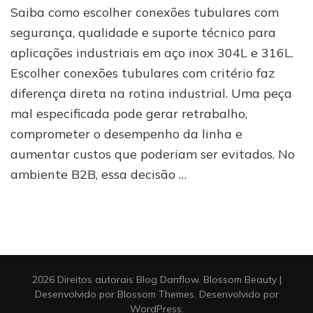
Saiba como escolher conexões tubulares com
tubulares:
como
segurança, qualidade e suporte técnico para
escolher
aplicações industriais em aço inox 304L e 316L.
sem
Escolher conexões tubulares com critério faz
errar
diferença direta na rotina industrial. Uma peça
mal especificada pode gerar retrabalho,
comprometer o desempenho da linha e
aumentar custos que poderiam ser evitados. No
ambiente B2B, essa decisão …
2026 Direitos autorais
Blog Danflow
.
Blossom Beauty |
Desenvolvido por
Blossom Themes
. Desenvolvido por
WordPress
.